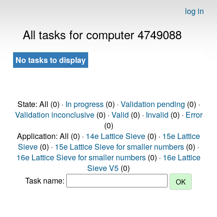
log in
All tasks for computer 4749088
No tasks to display
State: All (0) ·
In progress
(0) ·
Validation pending
(0) ·
Validation inconclusive
(0) ·
Valid
(0) ·
Invalid
(0) ·
Error
(0)
Application: All (0) ·
14e Lattice Sieve
(0) ·
15e Lattice
Sieve
(0) ·
15e Lattice Sieve for smaller numbers
(0) ·
16e Lattice Sieve for smaller numbers
(0) ·
16e Lattice
Sieve V5
(0)
Task name: