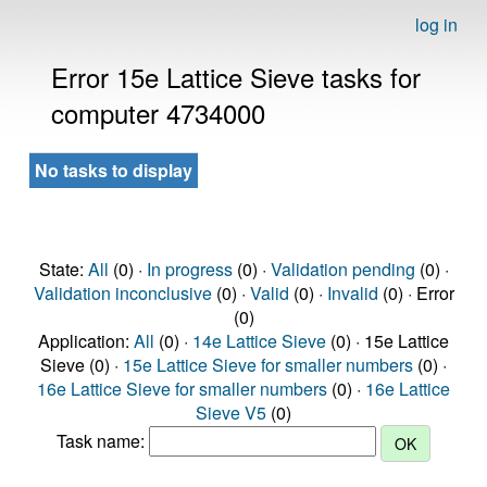
log in
Error 15e Lattice Sieve tasks for
computer 4734000
No tasks to display
State:
All
(0) ·
In progress
(0) ·
Validation pending
(0) ·
Validation inconclusive
(0) ·
Valid
(0) ·
Invalid
(0) · Error
(0)
Application:
All
(0) ·
14e Lattice Sieve
(0) · 15e Lattice
Sieve (0) ·
15e Lattice Sieve for smaller numbers
(0) ·
16e Lattice Sieve for smaller numbers
(0) ·
16e Lattice
Sieve V5
(0)
Task name: