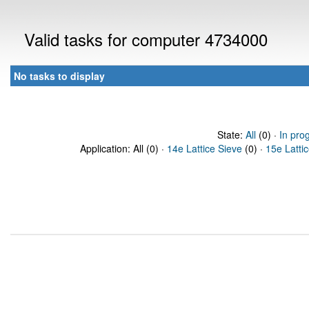
Valid tasks for computer 4734000
No tasks to display
State:
All
(0) ·
In pro
Application: All (0) ·
14e Lattice Sieve
(0) ·
15e Latti