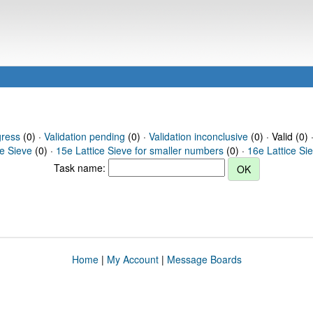
gress
(0) ·
Validation pending
(0) ·
Validation inconclusive
(0) · Valid (0) 
ce Sieve
(0) ·
15e Lattice Sieve for smaller numbers
(0) ·
16e Lattice Si
Task name:
Home
|
My Account
|
Message Boards