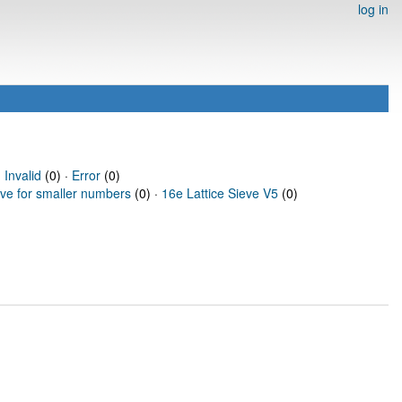
log in
·
Invalid
(0) ·
Error
(0)
eve for smaller numbers
(0) ·
16e Lattice Sieve V5
(0)