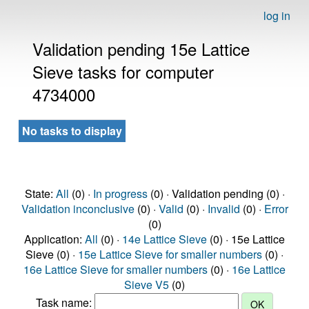
log in
Validation pending 15e Lattice
Sieve tasks for computer
4734000
No tasks to display
State:
All
(0) ·
In progress
(0) · Validation pending (0) ·
Validation inconclusive
(0) ·
Valid
(0) ·
Invalid
(0) ·
Error
(0)
Application:
All
(0) ·
14e Lattice Sieve
(0) · 15e Lattice
Sieve (0) ·
15e Lattice Sieve for smaller numbers
(0) ·
16e Lattice Sieve for smaller numbers
(0) ·
16e Lattice
Sieve V5
(0)
Task name: