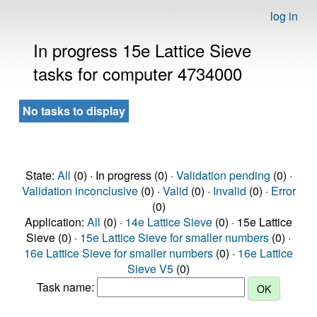
log in
In progress 15e Lattice Sieve
tasks for computer 4734000
No tasks to display
State:
All
(0) · In progress (0) ·
Validation pending
(0) ·
Validation inconclusive
(0) ·
Valid
(0) ·
Invalid
(0) ·
Error
(0)
Application:
All
(0) ·
14e Lattice Sieve
(0) · 15e Lattice
Sieve (0) ·
15e Lattice Sieve for smaller numbers
(0) ·
16e Lattice Sieve for smaller numbers
(0) ·
16e Lattice
Sieve V5
(0)
Task name: