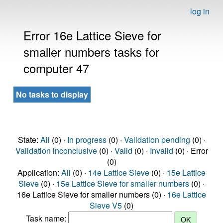
log in
Error 16e Lattice Sieve for
smaller numbers tasks for
computer 47
No tasks to display
State:
All
(0) ·
In progress
(0) ·
Validation pending
(0) ·
Validation inconclusive
(0) ·
Valid
(0) ·
Invalid
(0) · Error
(0)
Application:
All
(0) ·
14e Lattice Sieve
(0) ·
15e Lattice
Sieve
(0) ·
15e Lattice Sieve for smaller numbers
(0) ·
16e Lattice Sieve for smaller numbers (0) ·
16e Lattice
Sieve V5
(0)
Task name: