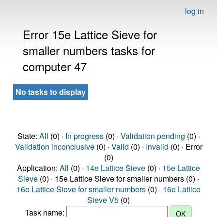
log in
Error 15e Lattice Sieve for
smaller numbers tasks for
computer 47
No tasks to display
State:
All
(0) ·
In progress
(0) ·
Validation pending
(0) ·
Validation inconclusive
(0) ·
Valid
(0) ·
Invalid
(0) · Error
(0)
Application:
All
(0) ·
14e Lattice Sieve
(0) ·
15e Lattice
Sieve
(0) · 15e Lattice Sieve for smaller numbers (0) ·
16e Lattice Sieve for smaller numbers
(0) ·
16e Lattice
Sieve V5
(0)
Task name: