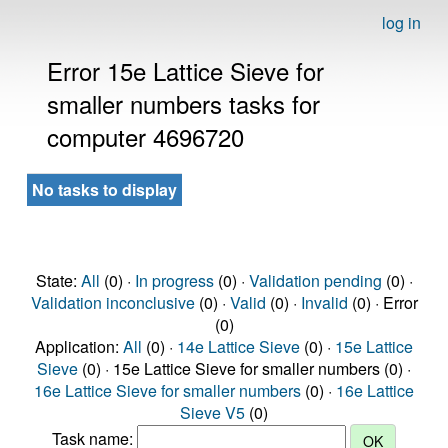
log in
Error 15e Lattice Sieve for
smaller numbers tasks for
computer 4696720
No tasks to display
State:
All
(0) ·
In progress
(0) ·
Validation pending
(0) ·
Validation inconclusive
(0) ·
Valid
(0) ·
Invalid
(0) · Error
(0)
Application:
All
(0) ·
14e Lattice Sieve
(0) ·
15e Lattice
Sieve
(0) · 15e Lattice Sieve for smaller numbers (0) ·
16e Lattice Sieve for smaller numbers
(0) ·
16e Lattice
Sieve V5
(0)
Task name: