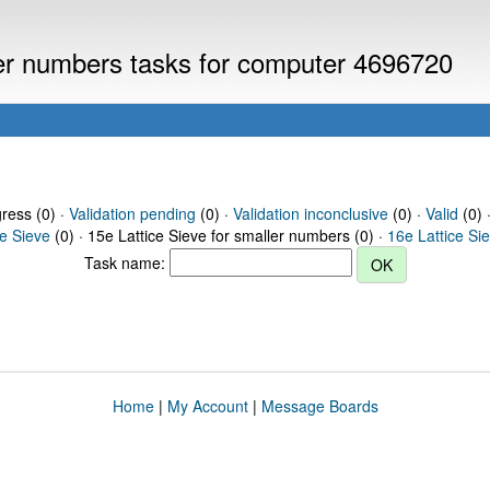
ller numbers tasks for computer 4696720
gress (0) ·
Validation pending
(0) ·
Validation inconclusive
(0) ·
Valid
(0) 
ce Sieve
(0) · 15e Lattice Sieve for smaller numbers (0) ·
16e Lattice Si
Task name:
Home
|
My Account
|
Message Boards