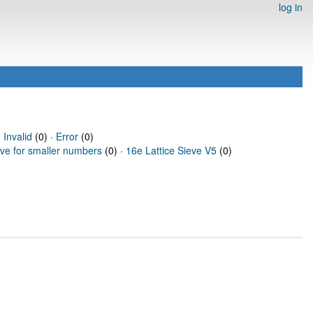
log in
·
Invalid
(0) ·
Error
(0)
eve for smaller numbers
(0) ·
16e Lattice Sieve V5
(0)