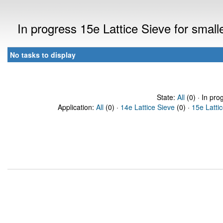
In progress 15e Lattice Sieve for sma
No tasks to display
State:
All
(0) · In pro
Application:
All
(0) ·
14e Lattice Sieve
(0) ·
15e Latti