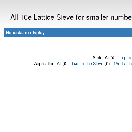
All 16e Lattice Sieve for smaller numb
No tasks to display
State: All (0) ·
In pro
Application:
All
(0) ·
14e Lattice Sieve
(0) ·
15e Latti