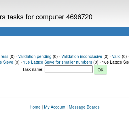
ers tasks for computer 4696720
gress
(0) ·
Validation pending
(0) ·
Validation inconclusive
(0) ·
Valid
(0) 
ce Sieve
(0) ·
15e Lattice Sieve for smaller numbers
(0) · 16e Lattice Si
Task name:
Home
|
My Account
|
Message Boards