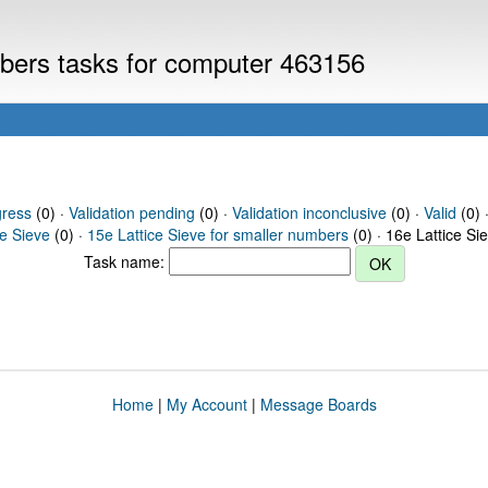
mbers tasks for computer 463156
gress
(0) ·
Validation pending
(0) ·
Validation inconclusive
(0) ·
Valid
(0) 
ce Sieve
(0) ·
15e Lattice Sieve for smaller numbers
(0) · 16e Lattice Si
Task name:
Home
|
My Account
|
Message Boards