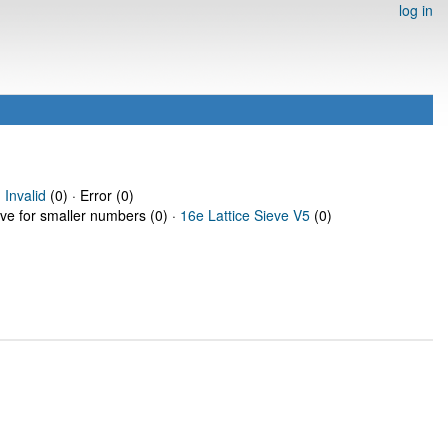
log in
·
Invalid
(0) · Error (0)
eve for smaller numbers (0) ·
16e Lattice Sieve V5
(0)