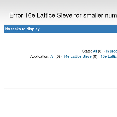
Error 16e Lattice Sieve for smaller nu
No tasks to display
State:
All
(0) ·
In pro
Application:
All
(0) ·
14e Lattice Sieve
(0) ·
15e Latti