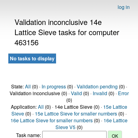
log in
Validation inconclusive 14e
Lattice Sieve tasks for computer
463156
No tasks to display
State:
All
(0) ·
In progress
(0) ·
Validation pending
(0) ·
Validation inconclusive (0) ·
Valid
(0) ·
Invalid
(0) ·
Error
(0)
Application:
All
(0) · 14e Lattice Sieve (0) ·
15e Lattice
Sieve
(0) ·
15e Lattice Sieve for smaller numbers
(0) ·
16e Lattice Sieve for smaller numbers
(0) ·
16e Lattice
Sieve V5
(0)
Task name: