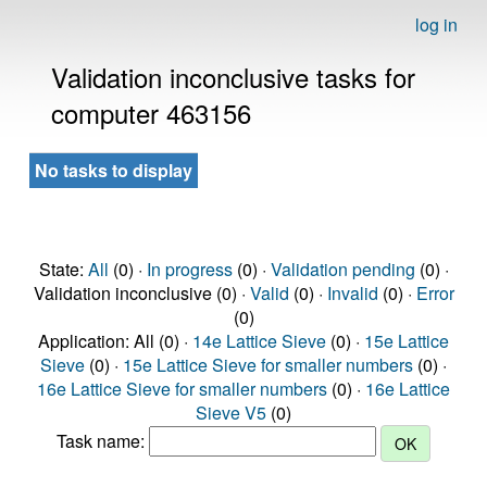
log in
Validation inconclusive tasks for
computer 463156
No tasks to display
State:
All
(0) ·
In progress
(0) ·
Validation pending
(0) ·
Validation inconclusive (0) ·
Valid
(0) ·
Invalid
(0) ·
Error
(0)
Application: All (0) ·
14e Lattice Sieve
(0) ·
15e Lattice
Sieve
(0) ·
15e Lattice Sieve for smaller numbers
(0) ·
16e Lattice Sieve for smaller numbers
(0) ·
16e Lattice
Sieve V5
(0)
Task name: