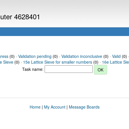
puter 4628401
gress
(0) ·
Validation pending
(0) ·
Validation inconclusive
(0) ·
Valid
(0) 
ce Sieve
(0) ·
15e Lattice Sieve for smaller numbers
(0) ·
16e Lattice Si
Task name:
Home
|
My Account
|
Message Boards