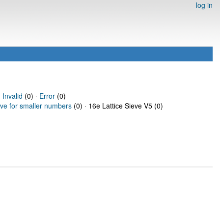
log in
·
Invalid
(0) ·
Error
(0)
eve for smaller numbers
(0) · 16e Lattice Sieve V5 (0)