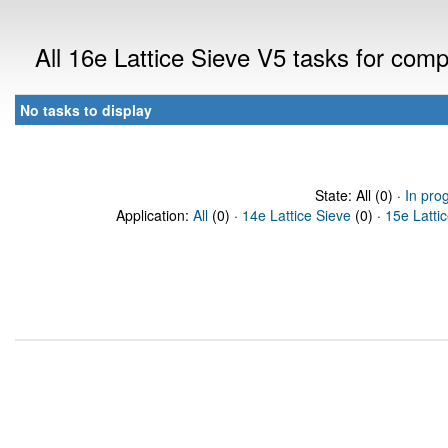
All 16e Lattice Sieve V5 tasks for com
No tasks to display
State: All (0) ·
In pro
Application:
All
(0) ·
14e Lattice Sieve
(0) ·
15e Latti