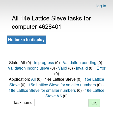
log in
All 14e Lattice Sieve tasks for
computer 4628401
No tasks to display
State: All (0) ·
In progress
(0) ·
Validation pending
(0) ·
Validation inconclusive
(0) ·
Valid
(0) ·
Invalid
(0) ·
Error
(0)
Application:
All
(0) · 14e Lattice Sieve (0) ·
15e Lattice
Sieve
(0) ·
15e Lattice Sieve for smaller numbers
(0) ·
16e Lattice Sieve for smaller numbers
(0) ·
16e Lattice
Sieve V5
(0)
Task name: