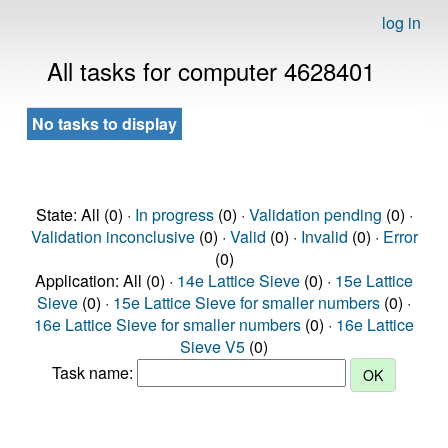
log in
All tasks for computer 4628401
No tasks to display
State: All (0) ·
In progress
(0) ·
Validation pending
(0) ·
Validation inconclusive
(0) ·
Valid
(0) ·
Invalid
(0) ·
Error
(0)
Application: All (0) ·
14e Lattice Sieve
(0) ·
15e Lattice
Sieve
(0) ·
15e Lattice Sieve for smaller numbers
(0) ·
16e Lattice Sieve for smaller numbers
(0) ·
16e Lattice
Sieve V5
(0)
Task name: