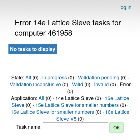
log in
Error 14e Lattice Sieve tasks for
computer 461958
No tasks to display
State:
All
(0) ·
In progress
(0) ·
Validation pending
(0) ·
Validation inconclusive
(0) ·
Valid
(0) ·
Invalid
(0) · Error
(0)
Application:
All
(0) · 14e Lattice Sieve (0) ·
15e Lattice
Sieve
(0) ·
15e Lattice Sieve for smaller numbers
(0) ·
16e Lattice Sieve for smaller numbers
(0) ·
16e Lattice
Sieve V5
(0)
Task name: