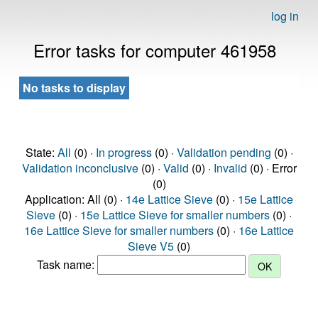
log in
Error tasks for computer 461958
No tasks to display
State:
All
(0) ·
In progress
(0) ·
Validation pending
(0) ·
Validation inconclusive
(0) ·
Valid
(0) ·
Invalid
(0) · Error
(0)
Application: All (0) ·
14e Lattice Sieve
(0) ·
15e Lattice
Sieve
(0) ·
15e Lattice Sieve for smaller numbers
(0) ·
16e Lattice Sieve for smaller numbers
(0) ·
16e Lattice
Sieve V5
(0)
Task name: