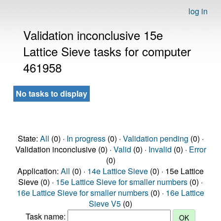
log in
Validation inconclusive 15e
Lattice Sieve tasks for computer
461958
No tasks to display
State:
All
(0) ·
In progress
(0) ·
Validation pending
(0) ·
Validation inconclusive (0) ·
Valid
(0) ·
Invalid
(0) ·
Error
(0)
Application:
All
(0) ·
14e Lattice Sieve
(0) · 15e Lattice
Sieve (0) ·
15e Lattice Sieve for smaller numbers
(0) ·
16e Lattice Sieve for smaller numbers
(0) ·
16e Lattice
Sieve V5
(0)
Task name: