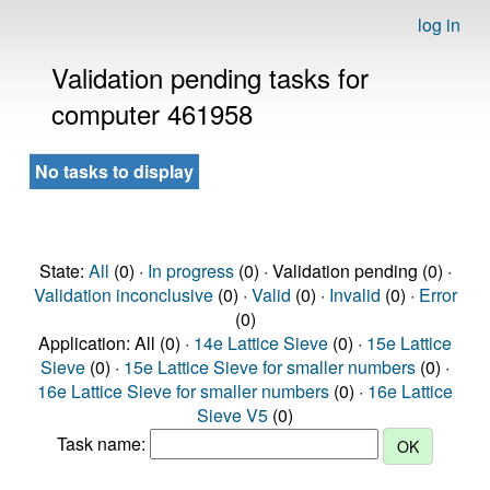
log in
Validation pending tasks for
computer 461958
No tasks to display
State:
All
(0) ·
In progress
(0) · Validation pending (0) ·
Validation inconclusive
(0) ·
Valid
(0) ·
Invalid
(0) ·
Error
(0)
Application: All (0) ·
14e Lattice Sieve
(0) ·
15e Lattice
Sieve
(0) ·
15e Lattice Sieve for smaller numbers
(0) ·
16e Lattice Sieve for smaller numbers
(0) ·
16e Lattice
Sieve V5
(0)
Task name: