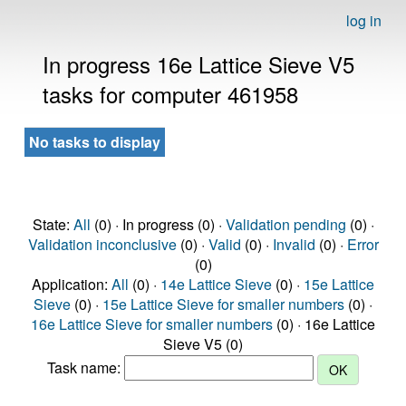
log in
In progress 16e Lattice Sieve V5
tasks for computer 461958
No tasks to display
State:
All
(0) · In progress (0) ·
Validation pending
(0) ·
Validation inconclusive
(0) ·
Valid
(0) ·
Invalid
(0) ·
Error
(0)
Application:
All
(0) ·
14e Lattice Sieve
(0) ·
15e Lattice
Sieve
(0) ·
15e Lattice Sieve for smaller numbers
(0) ·
16e Lattice Sieve for smaller numbers
(0) · 16e Lattice
Sieve V5 (0)
Task name: