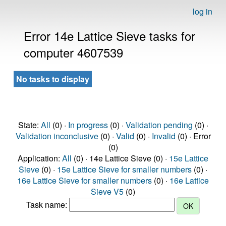
log in
Error 14e Lattice Sieve tasks for
computer 4607539
No tasks to display
State:
All
(0) ·
In progress
(0) ·
Validation pending
(0) ·
Validation inconclusive
(0) ·
Valid
(0) ·
Invalid
(0) · Error
(0)
Application:
All
(0) · 14e Lattice Sieve (0) ·
15e Lattice
Sieve
(0) ·
15e Lattice Sieve for smaller numbers
(0) ·
16e Lattice Sieve for smaller numbers
(0) ·
16e Lattice
Sieve V5
(0)
Task name: