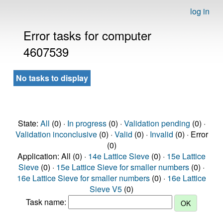
log in
Error tasks for computer
4607539
No tasks to display
State:
All
(0) ·
In progress
(0) ·
Validation pending
(0) ·
Validation inconclusive
(0) ·
Valid
(0) ·
Invalid
(0) · Error
(0)
Application: All (0) ·
14e Lattice Sieve
(0) ·
15e Lattice
Sieve
(0) ·
15e Lattice Sieve for smaller numbers
(0) ·
16e Lattice Sieve for smaller numbers
(0) ·
16e Lattice
Sieve V5
(0)
Task name: