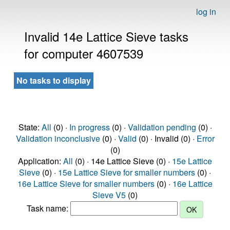
log in
Invalid 14e Lattice Sieve tasks
for computer 4607539
No tasks to display
State:
All
(0) ·
In progress
(0) ·
Validation pending
(0) ·
Validation inconclusive
(0) ·
Valid
(0) · Invalid (0) ·
Error
(0)
Application:
All
(0) · 14e Lattice Sieve (0) ·
15e Lattice
Sieve
(0) ·
15e Lattice Sieve for smaller numbers
(0) ·
16e Lattice Sieve for smaller numbers
(0) ·
16e Lattice
Sieve V5
(0)
Task name: