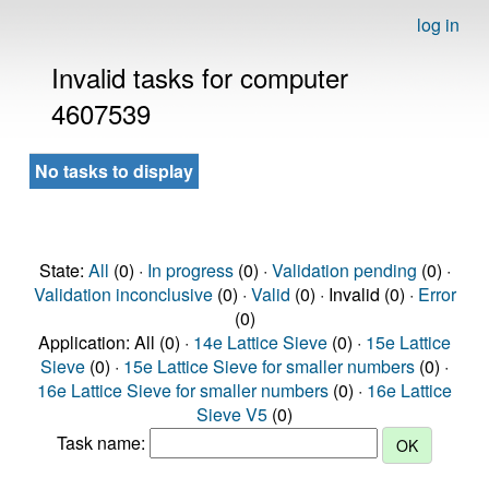
log in
Invalid tasks for computer
4607539
No tasks to display
State:
All
(0) ·
In progress
(0) ·
Validation pending
(0) ·
Validation inconclusive
(0) ·
Valid
(0) · Invalid (0) ·
Error
(0)
Application: All (0) ·
14e Lattice Sieve
(0) ·
15e Lattice
Sieve
(0) ·
15e Lattice Sieve for smaller numbers
(0) ·
16e Lattice Sieve for smaller numbers
(0) ·
16e Lattice
Sieve V5
(0)
Task name: