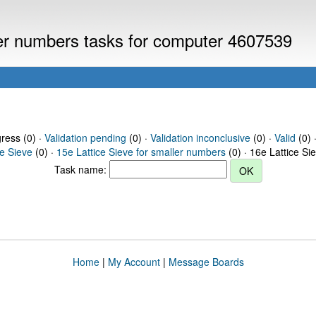
ller numbers tasks for computer 4607539
gress (0) ·
Validation pending
(0) ·
Validation inconclusive
(0) ·
Valid
(0) 
ce Sieve
(0) ·
15e Lattice Sieve for smaller numbers
(0) · 16e Lattice Si
Task name:
Home
|
My Account
|
Message Boards