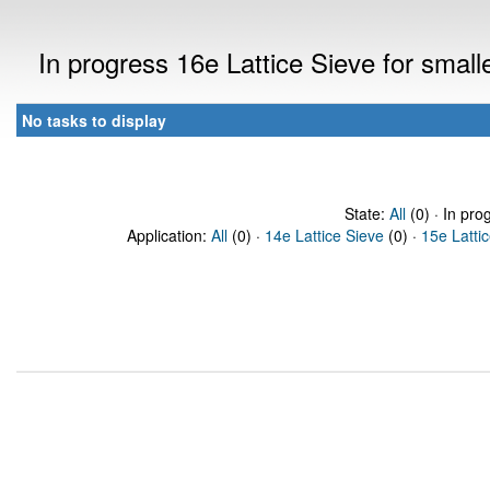
In progress 16e Lattice Sieve for sma
No tasks to display
State:
All
(0) · In pro
Application:
All
(0) ·
14e Lattice Sieve
(0) ·
15e Latti