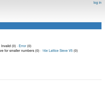
log in
 Invalid (0) ·
Error
(0)
eve for smaller numbers (0) ·
16e Lattice Sieve V5
(0)