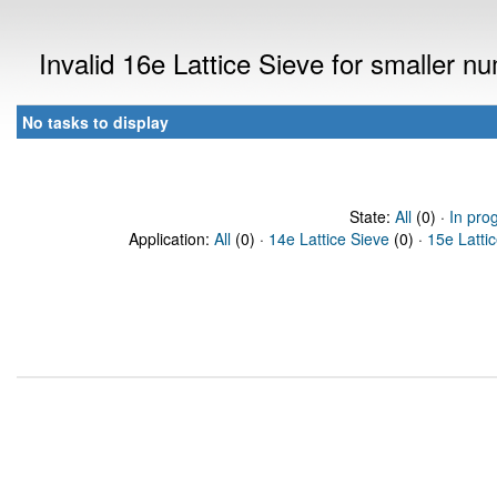
Invalid 16e Lattice Sieve for smaller 
No tasks to display
State:
All
(0) ·
In pro
Application:
All
(0) ·
14e Lattice Sieve
(0) ·
15e Latti