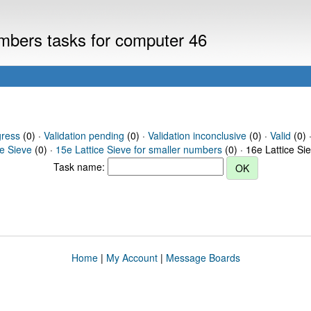
numbers tasks for computer 46
gress
(0) ·
Validation pending
(0) ·
Validation inconclusive
(0) ·
Valid
(0) ·
ce Sieve
(0) ·
15e Lattice Sieve for smaller numbers
(0) · 16e Lattice Si
Task name:
Home
|
My Account
|
Message Boards