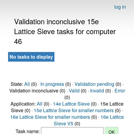
log in
Validation inconclusive 15e
Lattice Sieve tasks for computer
46
No tasks to display
State:
All
(0) ·
In progress
(0) ·
Validation pending
(0) ·
Validation inconclusive (0) ·
Valid
(0) ·
Invalid
(0) ·
Error
(0)
Application:
All
(0) ·
14e Lattice Sieve
(0) · 15e Lattice
Sieve (0) ·
15e Lattice Sieve for smaller numbers
(0) ·
16e Lattice Sieve for smaller numbers
(0) ·
16e Lattice
Sieve V5
(0)
Task name: