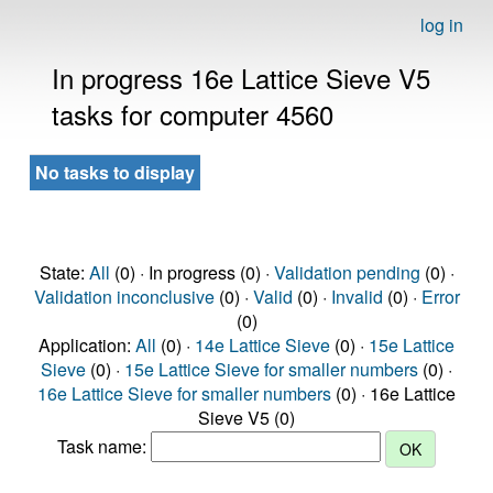
log in
In progress 16e Lattice Sieve V5
tasks for computer 4560
No tasks to display
State:
All
(0) · In progress (0) ·
Validation pending
(0) ·
Validation inconclusive
(0) ·
Valid
(0) ·
Invalid
(0) ·
Error
(0)
Application:
All
(0) ·
14e Lattice Sieve
(0) ·
15e Lattice
Sieve
(0) ·
15e Lattice Sieve for smaller numbers
(0) ·
16e Lattice Sieve for smaller numbers
(0) · 16e Lattice
Sieve V5 (0)
Task name: