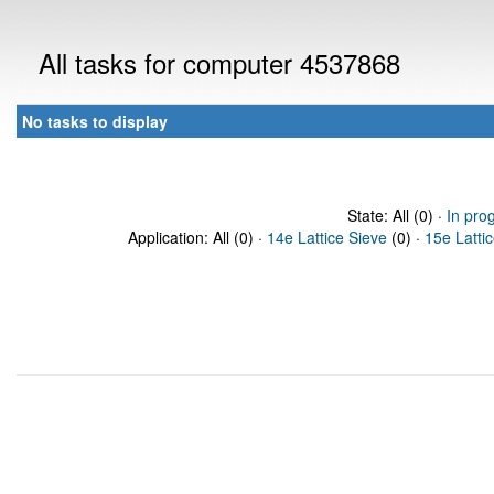
All tasks for computer 4537868
No tasks to display
State: All (0) ·
In pro
Application: All (0) ·
14e Lattice Sieve
(0) ·
15e Latti