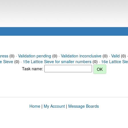
gress
(0) ·
Validation pending
(0) ·
Validation inconclusive
(0) ·
Valid
(0) 
ce Sieve
(0) ·
15e Lattice Sieve for smaller numbers
(0) ·
16e Lattice Si
Task name:
Home
|
My Account
|
Message Boards