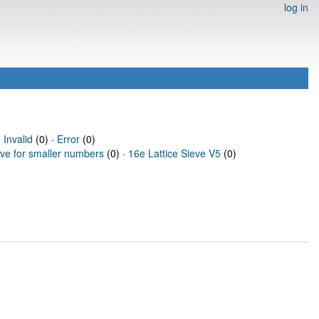
log in
·
Invalid
(0) ·
Error
(0)
eve for smaller numbers
(0) ·
16e Lattice Sieve V5
(0)