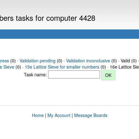
mbers tasks for computer 4428
gress
(0) ·
Validation pending
(0) ·
Validation inconclusive
(0) · Valid (0) 
ce Sieve
(0) ·
15e Lattice Sieve for smaller numbers
(0) · 16e Lattice Si
Task name:
Home
|
My Account
|
Message Boards