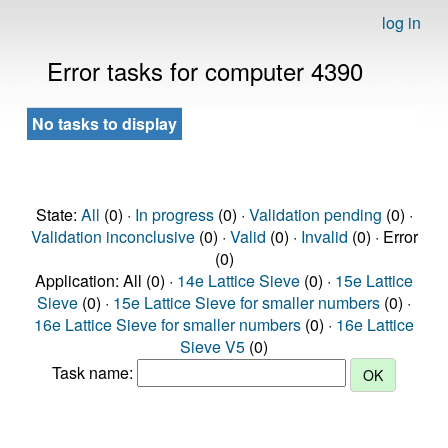
log in
Error tasks for computer 4390
No tasks to display
State:
All
(0) ·
In progress
(0) ·
Validation pending
(0) ·
Validation inconclusive
(0) ·
Valid
(0) ·
Invalid
(0) · Error
(0)
Application: All (0) ·
14e Lattice Sieve
(0) ·
15e Lattice
Sieve
(0) ·
15e Lattice Sieve for smaller numbers
(0) ·
16e Lattice Sieve for smaller numbers
(0) ·
16e Lattice
Sieve V5
(0)
Task name: