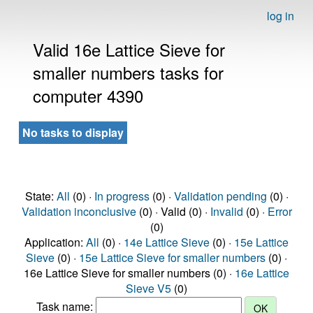
log in
Valid 16e Lattice Sieve for
smaller numbers tasks for
computer 4390
No tasks to display
State:
All
(0) ·
In progress
(0) ·
Validation pending
(0) ·
Validation inconclusive
(0) · Valid (0) ·
Invalid
(0) ·
Error
(0)
Application:
All
(0) ·
14e Lattice Sieve
(0) ·
15e Lattice
Sieve
(0) ·
15e Lattice Sieve for smaller numbers
(0) ·
16e Lattice Sieve for smaller numbers (0) ·
16e Lattice
Sieve V5
(0)
Task name: