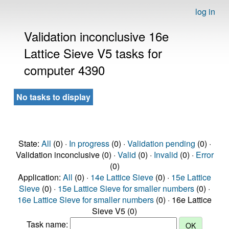
log in
Validation inconclusive 16e
Lattice Sieve V5 tasks for
computer 4390
No tasks to display
State:
All
(0) ·
In progress
(0) ·
Validation pending
(0) ·
Validation inconclusive (0) ·
Valid
(0) ·
Invalid
(0) ·
Error
(0)
Application:
All
(0) ·
14e Lattice Sieve
(0) ·
15e Lattice
Sieve
(0) ·
15e Lattice Sieve for smaller numbers
(0) ·
16e Lattice Sieve for smaller numbers
(0) · 16e Lattice
Sieve V5 (0)
Task name: