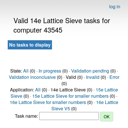
log in
Valid 14e Lattice Sieve tasks for
computer 43545
No tasks to display
State:
All
(0) ·
In progress
(0) ·
Validation pending
(0) ·
Validation inconclusive
(0) · Valid (0) ·
Invalid
(0) ·
Error
(0)
Application:
All
(0) · 14e Lattice Sieve (0) ·
15e Lattice
Sieve
(0) ·
15e Lattice Sieve for smaller numbers
(0) ·
16e Lattice Sieve for smaller numbers
(0) ·
16e Lattice
Sieve V5
(0)
Task name: