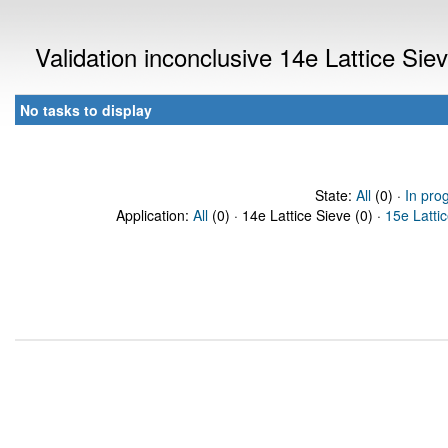
Validation inconclusive 14e Lattice Si
No tasks to display
State:
All
(0) ·
In pro
Application:
All
(0) · 14e Lattice Sieve (0) ·
15e Latti