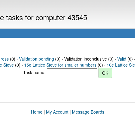
eve tasks for computer 43545
gress
(0) ·
Validation pending
(0) · Validation inconclusive (0) ·
Valid
(0) 
ce Sieve
(0) ·
15e Lattice Sieve for smaller numbers
(0) ·
16e Lattice Si
Task name:
Home
|
My Account
|
Message Boards