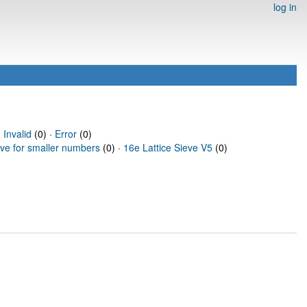
log in
·
Invalid
(0) ·
Error
(0)
eve for smaller numbers
(0) ·
16e Lattice Sieve V5
(0)