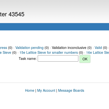
uter 43545
gress
(0) ·
Validation pending
(0) · Validation inconclusive (0) ·
Valid
(0) 
ce Sieve
(0) ·
15e Lattice Sieve for smaller numbers
(0) ·
16e Lattice Si
Task name:
Home
|
My Account
|
Message Boards