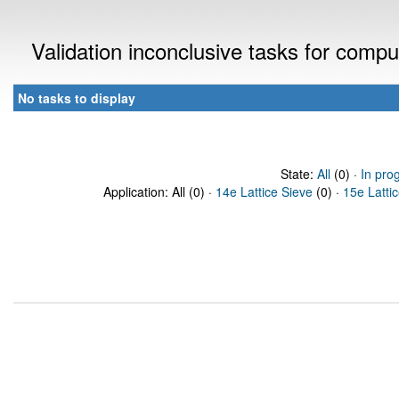
Validation inconclusive tasks for comp
No tasks to display
State:
All
(0) ·
In pro
Application: All (0) ·
14e Lattice Sieve
(0) ·
15e Latti