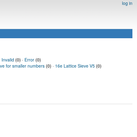
log in
·
Invalid
(0) ·
Error
(0)
eve for smaller numbers
(0) ·
16e Lattice Sieve V5
(0)