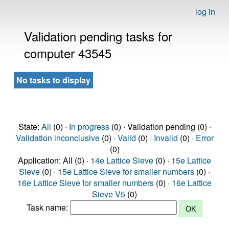
log in
Validation pending tasks for
computer 43545
No tasks to display
State:
All
(0) ·
In progress
(0) · Validation pending (0) ·
Validation inconclusive
(0) ·
Valid
(0) ·
Invalid
(0) ·
Error
(0)
Application: All (0) ·
14e Lattice Sieve
(0) ·
15e Lattice
Sieve
(0) ·
15e Lattice Sieve for smaller numbers
(0) ·
16e Lattice Sieve for smaller numbers
(0) ·
16e Lattice
Sieve V5
(0)
Task name: