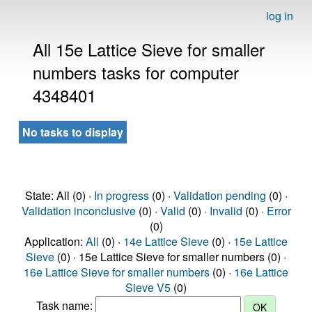
log in
All 15e Lattice Sieve for smaller
numbers tasks for computer
4348401
No tasks to display
State: All (0) ·
In progress
(0) ·
Validation pending
(0) ·
Validation inconclusive
(0) ·
Valid
(0) ·
Invalid
(0) ·
Error
(0)
Application:
All
(0) ·
14e Lattice Sieve
(0) ·
15e Lattice
Sieve
(0) · 15e Lattice Sieve for smaller numbers (0) ·
16e Lattice Sieve for smaller numbers
(0) ·
16e Lattice
Sieve V5
(0)
Task name: