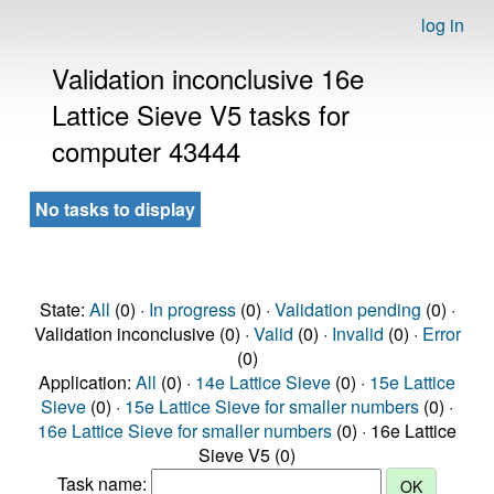
log in
Validation inconclusive 16e
Lattice Sieve V5 tasks for
computer 43444
No tasks to display
State:
All
(0) ·
In progress
(0) ·
Validation pending
(0) ·
Validation inconclusive (0) ·
Valid
(0) ·
Invalid
(0) ·
Error
(0)
Application:
All
(0) ·
14e Lattice Sieve
(0) ·
15e Lattice
Sieve
(0) ·
15e Lattice Sieve for smaller numbers
(0) ·
16e Lattice Sieve for smaller numbers
(0) · 16e Lattice
Sieve V5 (0)
Task name: