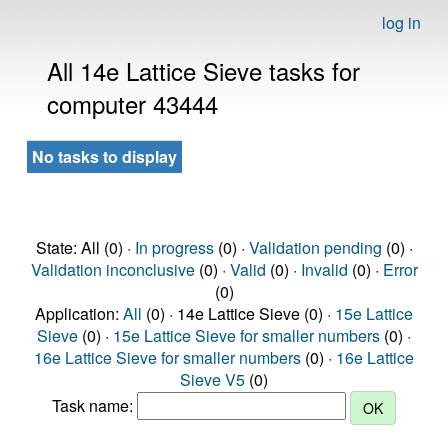
log in
All 14e Lattice Sieve tasks for
computer 43444
No tasks to display
State: All (0) ·
In progress
(0) ·
Validation pending
(0) ·
Validation inconclusive
(0) ·
Valid
(0) ·
Invalid
(0) ·
Error
(0)
Application:
All
(0) · 14e Lattice Sieve (0) ·
15e Lattice
Sieve
(0) ·
15e Lattice Sieve for smaller numbers
(0) ·
16e Lattice Sieve for smaller numbers
(0) ·
16e Lattice
Sieve V5
(0)
Task name: