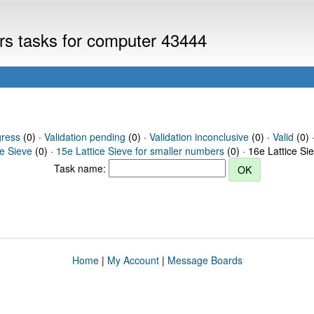
ers tasks for computer 43444
gress
(0) ·
Validation pending
(0) ·
Validation inconclusive
(0) ·
Valid
(0) 
ce Sieve
(0) ·
15e Lattice Sieve for smaller numbers
(0) · 16e Lattice Si
Task name:
Home
|
My Account
|
Message Boards