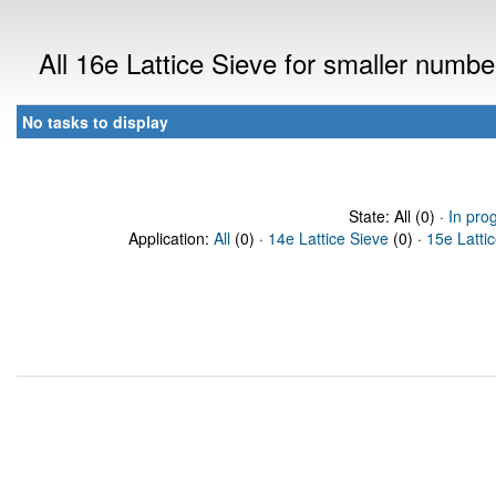
All 16e Lattice Sieve for smaller numb
No tasks to display
State: All (0) ·
In pro
Application:
All
(0) ·
14e Lattice Sieve
(0) ·
15e Latti