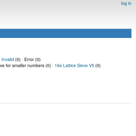
log in
·
Invalid
(0) · Error (0)
eve for smaller numbers (0) ·
16e Lattice Sieve V5
(0)