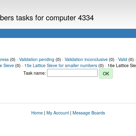
mbers tasks for computer 4334
gress
(0) ·
Validation pending
(0) ·
Validation inconclusive
(0) ·
Valid
(0) 
ce Sieve
(0) ·
15e Lattice Sieve for smaller numbers
(0) · 16e Lattice Si
Task name:
Home
|
My Account
|
Message Boards