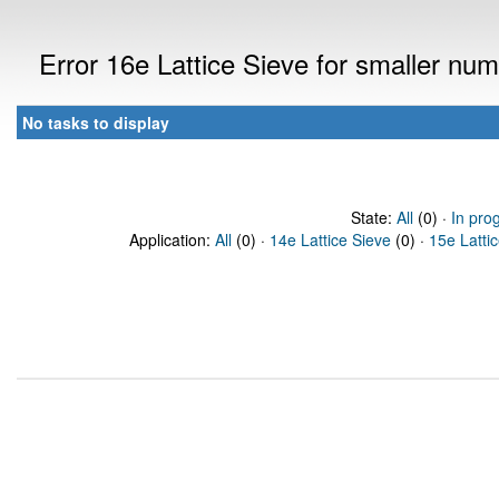
Error 16e Lattice Sieve for smaller nu
No tasks to display
State:
All
(0) ·
In pro
Application:
All
(0) ·
14e Lattice Sieve
(0) ·
15e Latti