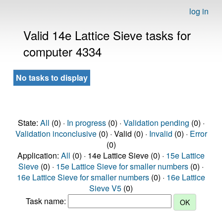
log in
Valid 14e Lattice Sieve tasks for
computer 4334
No tasks to display
State:
All
(0) ·
In progress
(0) ·
Validation pending
(0) ·
Validation inconclusive
(0) · Valid (0) ·
Invalid
(0) ·
Error
(0)
Application:
All
(0) · 14e Lattice Sieve (0) ·
15e Lattice
Sieve
(0) ·
15e Lattice Sieve for smaller numbers
(0) ·
16e Lattice Sieve for smaller numbers
(0) ·
16e Lattice
Sieve V5
(0)
Task name: