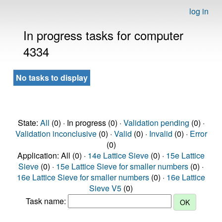
log in
In progress tasks for computer
4334
No tasks to display
State:
All
(0) · In progress (0) ·
Validation pending
(0) ·
Validation inconclusive
(0) ·
Valid
(0) ·
Invalid
(0) ·
Error
(0)
Application: All (0) ·
14e Lattice Sieve
(0) ·
15e Lattice
Sieve
(0) ·
15e Lattice Sieve for smaller numbers
(0) ·
16e Lattice Sieve for smaller numbers
(0) ·
16e Lattice
Sieve V5
(0)
Task name: