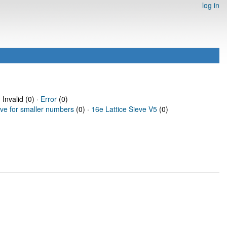
log in
 Invalid (0) ·
Error
(0)
eve for smaller numbers
(0) ·
16e Lattice Sieve V5
(0)