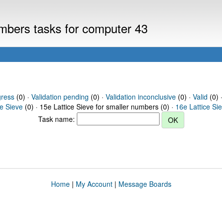
numbers tasks for computer 43
gress
(0) ·
Validation pending
(0) ·
Validation inconclusive
(0) ·
Valid
(0) ·
ce Sieve
(0) · 15e Lattice Sieve for smaller numbers (0) ·
16e Lattice Si
Task name:
Home
|
My Account
|
Message Boards