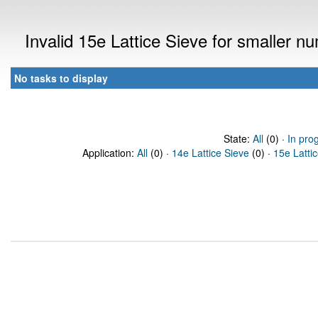
Invalid 15e Lattice Sieve for smaller 
No tasks to display
State:
All
(0) ·
In pro
Application:
All
(0) ·
14e Lattice Sieve
(0) ·
15e Latti