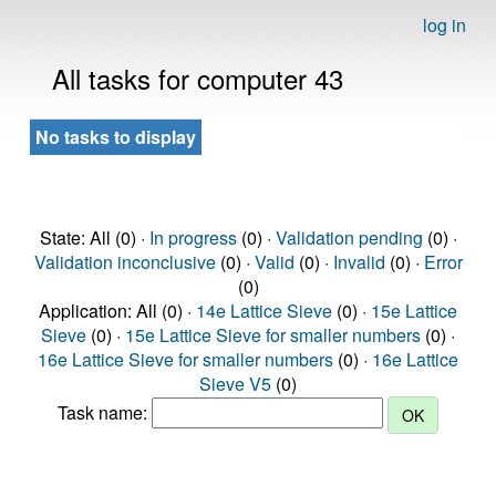
log in
All tasks for computer 43
No tasks to display
State: All (0) ·
In progress
(0) ·
Validation pending
(0) ·
Validation inconclusive
(0) ·
Valid
(0) ·
Invalid
(0) ·
Error
(0)
Application: All (0) ·
14e Lattice Sieve
(0) ·
15e Lattice
Sieve
(0) ·
15e Lattice Sieve for smaller numbers
(0) ·
16e Lattice Sieve for smaller numbers
(0) ·
16e Lattice
Sieve V5
(0)
Task name: