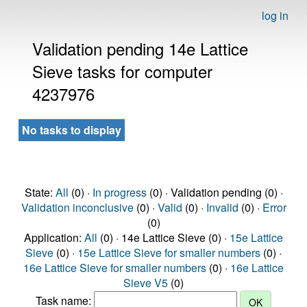
log in
Validation pending 14e Lattice
Sieve tasks for computer
4237976
No tasks to display
State:
All
(0) ·
In progress
(0) · Validation pending (0) ·
Validation inconclusive
(0) ·
Valid
(0) ·
Invalid
(0) ·
Error
(0)
Application:
All
(0) · 14e Lattice Sieve (0) ·
15e Lattice
Sieve
(0) ·
15e Lattice Sieve for smaller numbers
(0) ·
16e Lattice Sieve for smaller numbers
(0) ·
16e Lattice
Sieve V5
(0)
Task name: