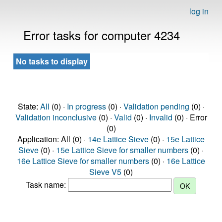
log in
Error tasks for computer 4234
No tasks to display
State:
All
(0) ·
In progress
(0) ·
Validation pending
(0) ·
Validation inconclusive
(0) ·
Valid
(0) ·
Invalid
(0) · Error
(0)
Application: All (0) ·
14e Lattice Sieve
(0) ·
15e Lattice
Sieve
(0) ·
15e Lattice Sieve for smaller numbers
(0) ·
16e Lattice Sieve for smaller numbers
(0) ·
16e Lattice
Sieve V5
(0)
Task name: