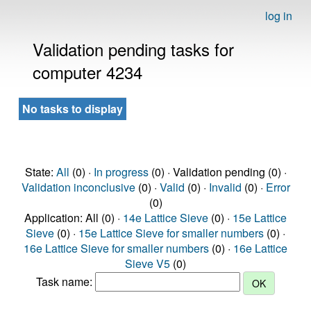
log in
Validation pending tasks for
computer 4234
No tasks to display
State:
All
(0) ·
In progress
(0) · Validation pending (0) ·
Validation inconclusive
(0) ·
Valid
(0) ·
Invalid
(0) ·
Error
(0)
Application: All (0) ·
14e Lattice Sieve
(0) ·
15e Lattice
Sieve
(0) ·
15e Lattice Sieve for smaller numbers
(0) ·
16e Lattice Sieve for smaller numbers
(0) ·
16e Lattice
Sieve V5
(0)
Task name: